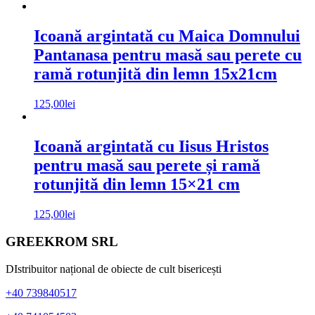
Icoană argintată cu Maica Domnului
Pantanasa pentru masă sau perete cu
ramă rotunjită din lemn 15x21cm
125,00
lei
Icoană argintată cu Iisus Hristos
pentru masă sau perete și ramă
rotunjită din lemn 15×21 cm
125,00
lei
Bara
Footer
GREEKROM SRL
principală
DIstribuitor național de obiecte de cult bisericești
+40 739840517