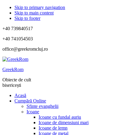
Skip to primary navigation
Skip to main content
Skip to footer
+40 739840517
+40 741054503
office@greekromcluj.ro
GreekRom
Obiecte de cult
bisericești
Acasă
Cumpără Online
Sfinte evanghelii
Icoane
Icoane cu fundal auriu
Icoane de dimensiuni mari
Icoane de lemn
Icoane de metal