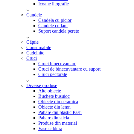
Icoane litografie
Candele
Candela cu picior
Candele cu lant
Suport candela perete
Cățuie
Consumabile
Cadelnite
Cruci
Cruci binecuvantare
Cruci de binecuvantare cu suport
Cruci pectorale
Diverse produse
Alte obiecte
Buchete busuioc
Obiecte din ceramica
Obiecte din lemn
Pahare din plastic Pasti
Pahare din sticla
Produse din material
Vase caldura