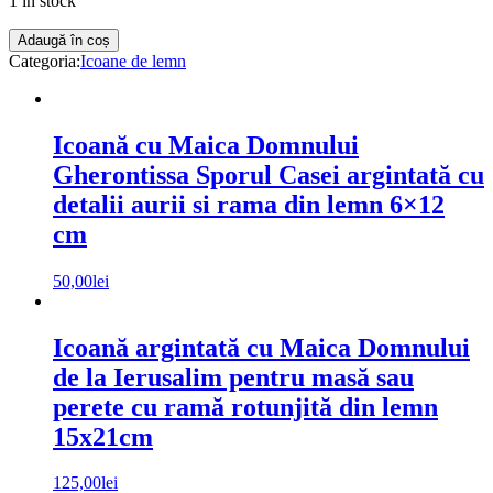
1 in stock
Icoană
Adaugă în coș
cu
Categoria:
Icoane de lemn
Maica
Domnului
Gherontissa
Sporul
Icoană cu Maica Domnului
Casei
Gherontissa Sporul Casei argintată cu
argintată
cu
detalii aurii si rama din lemn 6×12
detalii
cm
aurii
si
rama
50,00
lei
din
lemn
16,5x36
Icoană argintată cu Maica Domnului
cm
de la Ierusalim pentru masă sau
quantity
perete cu ramă rotunjită din lemn
15x21cm
125,00
lei