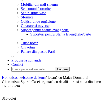
Mobilier din mdf si lemn
Set cununii/coronite
Seturi sfinte vase
Sfesnice
Colțișorul de rugăciune
Covoare si traverse
Suport pentru Sfanta evanghelie
Suporturi pentru Sfanta Evenghelie/carte
Truse botez
Chivoturi
Pahare din plastic Pasti
Produse la comandă
Contact
Cauta
pe
acest
Home
/
Icoane
/
Icoane de lemn
/ Icoană cu Maica Domnului
website
Gherontissa Sporul Casei argintată cu detalii aurii si rama din lemn
16,5×36 cm
315,00
lei