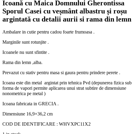
Icoană cu Maica Domnului Gherontissa
Sporul Casei cu veșmânt albastru și roșu
argintată cu detalii aurii si rama din lemn
Ambalare in cutie pentru cadou foarte frumoasa .
Marginile sunt rotunjite .
Icoanele nu sunt sfintite .
Rama din lemn ,alba.
Prevazut cu stativ pentru masa si gaura pentru prindere perete .
Icoana este din metal argintat prin tehnica Pvd (depunerea fizica sub
forma de vapori permite aplicarea unui strat subtire de dimensiune
nonometrica pe metal )
Icoana fabricata in GRECIA .
Dimensiune 16,9×36,2 cm
COD DE IDENTIFICARE : WHVXPC11X2