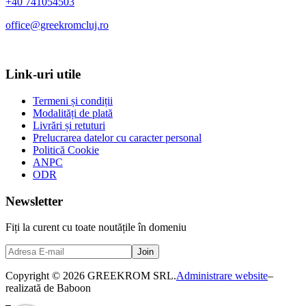
+40 741054503
office@greekromcluj.ro
Link-uri utile
Termeni și condiții
Modalități de plată
Livrări și retuturi
Prelucrarea datelor cu caracter personal
Politică Cookie
ANPC
ODR
Newsletter
Fiți la curent cu toate noutățile în domeniu
Copyright © 2026 GREEKROM SRL.
Administrare website
–
realizată de Baboon