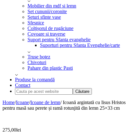
Mobilier din mdf si lemn
Set cununii/coronite
Seturi sfinte vase
Sfesnice
Colțișorul de rugăciune
Covoare si traverse
Suport pentru Sfanta evanghelie
Suporturi pentru Sfanta Evenghelie/carte
Truse botez
Chivoturi
Pahare din plastic Pasti
Produse la comandă
Contact
Cauta
pe
acest
Home
/
Icoane
/
Icoane de lemn
/ Icoană argintată cu Iisus Hristos
website
pentru masă sau perete și ramă rotunjită din lemn 25×33 cm
275,00
lei