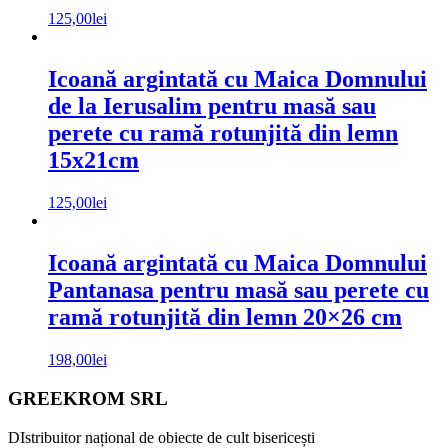
125,00
lei
Icoană argintată cu Maica Domnului
de la Ierusalim pentru masă sau
perete cu ramă rotunjită din lemn
15x21cm
125,00
lei
Icoană argintată cu Maica Domnului
Pantanasa pentru masă sau perete cu
ramă rotunjită din lemn 20×26 cm
198,00
lei
Bara
Footer
GREEKROM SRL
principală
DIstribuitor național de obiecte de cult bisericești