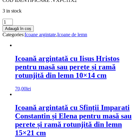
COD IDENTIFICARE :VXPC11X2
3 in stock
Icoană
argintată
Adaugă în coș
cu
Categories:
Icoane argintate
,
Icoane de lemn
Iisus
Hristos
pentru
masă
Icoană argintată cu Iisus Hristos
sau
pentru masă sau perete și ramă
perete
și
rotunjită din lemn 10×14 cm
ramă
rotunjită
70,00
lei
din
lemn
25x33
cm
Icoană argintată cu Sfinții Imparati
quantity
Constantin și Elena pentru masă sau
perete și ramă rotunjită din lemn
15×21 cm