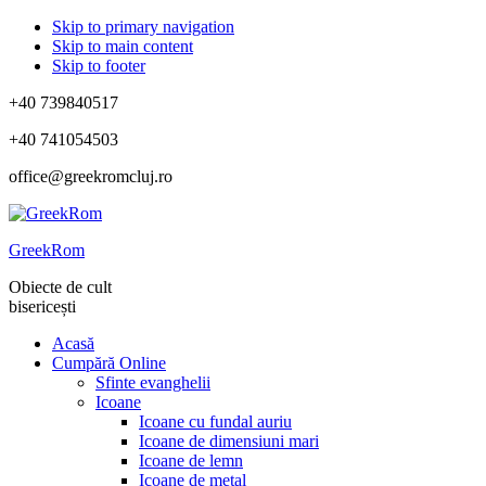
Skip to primary navigation
Skip to main content
Skip to footer
+40 739840517
+40 741054503
office@greekromcluj.ro
GreekRom
Obiecte de cult
bisericești
Acasă
Cumpără Online
Sfinte evanghelii
Icoane
Icoane cu fundal auriu
Icoane de dimensiuni mari
Icoane de lemn
Icoane de metal