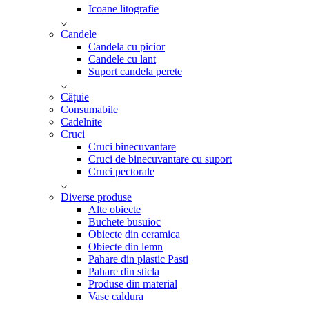
Icoane litografie
Candele
Candela cu picior
Candele cu lant
Suport candela perete
Cățuie
Consumabile
Cadelnite
Cruci
Cruci binecuvantare
Cruci de binecuvantare cu suport
Cruci pectorale
Diverse produse
Alte obiecte
Buchete busuioc
Obiecte din ceramica
Obiecte din lemn
Pahare din plastic Pasti
Pahare din sticla
Produse din material
Vase caldura