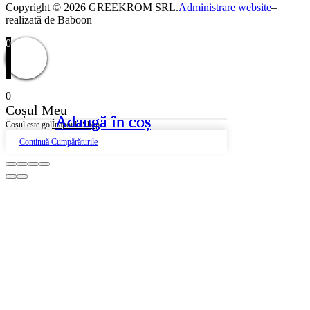
Copyright © 2026 GREEKROM SRL.
Administrare website
–
realizată de Baboon
0
0
Coșul Meu
Adaugă în coș
Adaugă în coș
Adaugă în coș
Adaugă în coș
Coșul este gol
Înapoi la Shop
Continuă Cumpărăturile