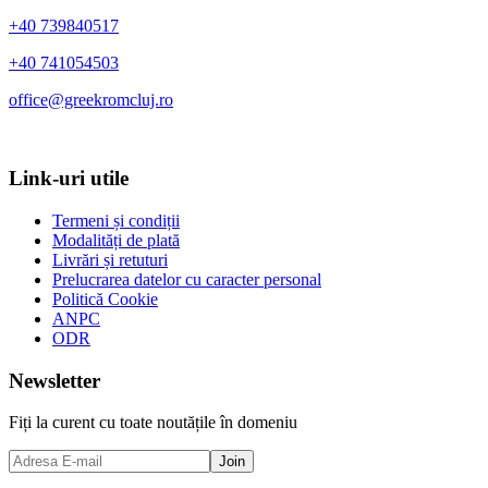
+40 739840517
+40 741054503
office@greekromcluj.ro
Link-uri utile
Termeni și condiții
Modalități de plată
Livrări și retuturi
Prelucrarea datelor cu caracter personal
Politică Cookie
ANPC
ODR
Newsletter
Fiți la curent cu toate noutățile în domeniu