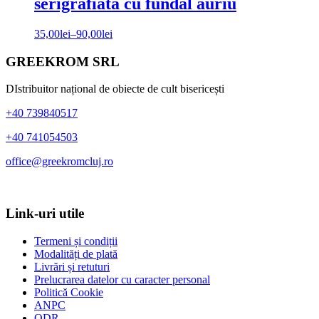
serigrafiată cu fundal auriu
35,00
lei
–
90,00
lei
Bara
Footer
GREEKROM SRL
principală
DIstribuitor național de obiecte de cult bisericești
+40 739840517
+40 741054503
office@greekromcluj.ro
Link-uri utile
Termeni și condiții
Modalități de plată
Livrări și retuturi
Prelucrarea datelor cu caracter personal
Politică Cookie
ANPC
ODR