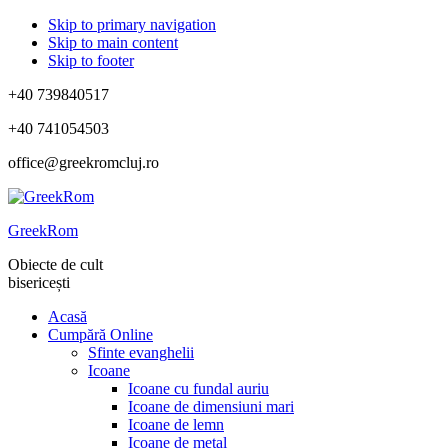
Skip to primary navigation
Skip to main content
Skip to footer
+40 739840517
+40 741054503
office@greekromcluj.ro
GreekRom
Obiecte de cult
bisericești
Acasă
Cumpără Online
Sfinte evanghelii
Icoane
Icoane cu fundal auriu
Icoane de dimensiuni mari
Icoane de lemn
Icoane de metal