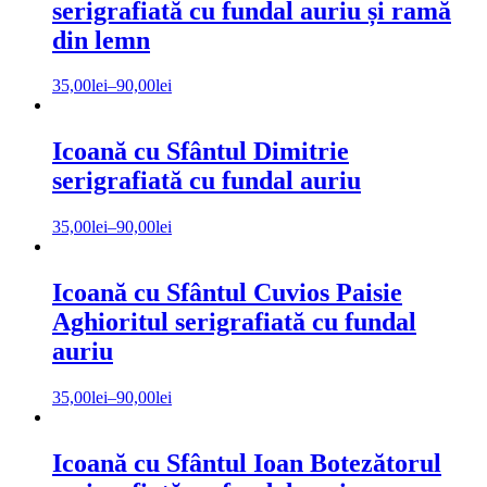
serigrafiată cu fundal auriu și ramă
din lemn
35,00
lei
–
90,00
lei
Icoană cu Sfântul Dimitrie
serigrafiată cu fundal auriu
35,00
lei
–
90,00
lei
Icoană cu Sfântul Cuvios Paisie
Aghioritul serigrafiată cu fundal
auriu
35,00
lei
–
90,00
lei
Icoană cu Sfântul Ioan Botezătorul