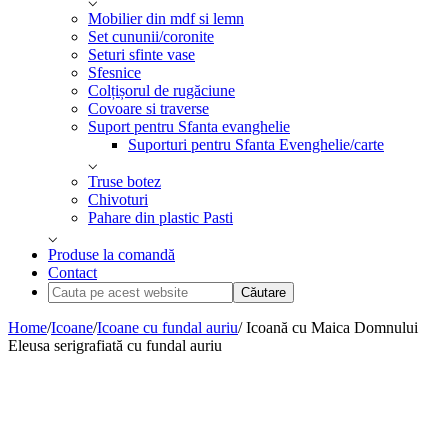
Mobilier din mdf si lemn
Set cununii/coronite
Seturi sfinte vase
Sfesnice
Colțișorul de rugăciune
Covoare si traverse
Suport pentru Sfanta evanghelie
Suporturi pentru Sfanta Evenghelie/carte
Truse botez
Chivoturi
Pahare din plastic Pasti
Produse la comandă
Contact
Cauta
pe
acest
Home
/
Icoane
/
Icoane cu fundal auriu
/ Icoană cu Maica Domnului
website
Eleusa serigrafiată cu fundal auriu