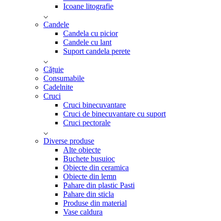
Icoane litografie
Candele
Candela cu picior
Candele cu lant
Suport candela perete
Cățuie
Consumabile
Cadelnite
Cruci
Cruci binecuvantare
Cruci de binecuvantare cu suport
Cruci pectorale
Diverse produse
Alte obiecte
Buchete busuioc
Obiecte din ceramica
Obiecte din lemn
Pahare din plastic Pasti
Pahare din sticla
Produse din material
Vase caldura