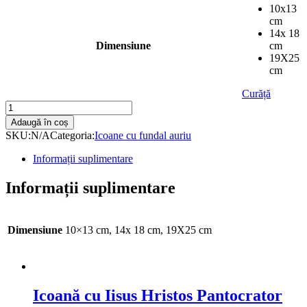
10x13
cm
14x 18
Dimensiune
cm
19X25
cm
Curăță
Icoană
cu
Adaugă în coș
Maica
SKU:
N/A
Categoria:
Icoane cu fundal auriu
Domnului
Eleusa
Informații suplimentare
serigrafiată
cu
Informații suplimentare
fundal
auriu
quantity
Dimensiune
10×13 cm, 14x 18 cm, 19X25 cm
Icoană cu Iisus Hristos Pantocrator