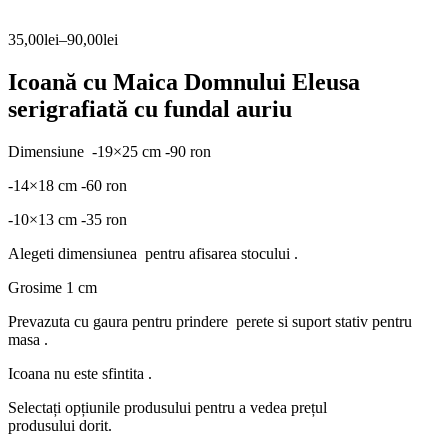
35,00
lei
–
90,00
lei
Icoană cu Maica Domnului Eleusa
serigrafiată cu fundal auriu
Dimensiune -19×25 cm -90 ron
-14×18 cm -60 ron
-10×13 cm -35 ron
Alegeti dimensiunea pentru afisarea stocului .
Grosime 1 cm
Prevazuta cu gaura pentru prindere perete si suport stativ pentru
masa .
Icoana nu este sfintita .