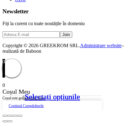
Newsletter
Fiți la curent cu toate noutățile în domeniu
Copyright © 2026 GREEKROM SRL.
Administrare website
–
realizată de Baboon
0
0
Coșul Meu
Selectați opțiunile
Selectați opțiunile
Selectați opțiunile
Selectați opțiunile
Coșul este gol
Înapoi la Shop
Continuă Cumpărăturile