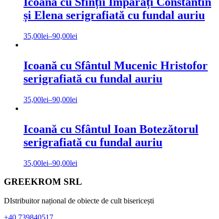
Icoană cu Sfinții Împărați Constantin
și Elena serigrafiată cu fundal auriu
35,00
lei
–
90,00
lei
Icoană cu Sfântul Mucenic Hristofor
serigrafiată cu fundal auriu
35,00
lei
–
90,00
lei
Icoană cu Sfântul Ioan Botezătorul
serigrafiată cu fundal auriu
35,00
lei
–
90,00
lei
Bara
Footer
GREEKROM SRL
principală
DIstribuitor național de obiecte de cult bisericești
+40 739840517