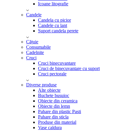
Icoane litografie
Candele
Candela cu picior
Candele cu lant
Suport candela perete
Cățuie
Consumabile
Cadelnite
Cruci
Cruci binecuvantare
Cruci de binecuvantare cu suport
Cruci pectorale
Diverse produse
Alte obiecte
Buchete busuioc
Obiecte din ceramica
Obiecte din lemn
Pahare din plastic Pasti
Pahare din sticla
Produse din material
Vase caldura