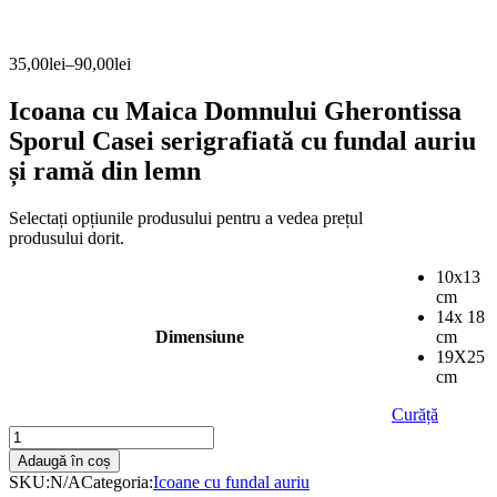
35,00
lei
–
90,00
lei
Icoana cu Maica Domnului Gherontissa
Sporul Casei serigrafiată cu fundal auriu
și ramă din lemn
10x13
cm
14x 18
Dimensiune
cm
19X25
cm
Curăță
Icoana
cu
Adaugă în coș
Maica
SKU:
N/A
Categoria:
Icoane cu fundal auriu
Domnului