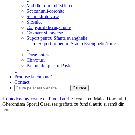
Mobilier din mdf si lemn
Set cununii/coronite
Seturi sfinte vase
Sfesnice
Colțișorul de rugăciune
Covoare si traverse
Suport pentru Sfanta evanghelie
Suporturi pentru Sfanta Evenghelie/carte
Truse botez
Chivoturi
Pahare din plastic Pasti
Produse la comandă
Contact
Cauta
pe
acest
Home
/
Icoane
/
Icoane cu fundal auriu
/ Icoana cu Maica Domnului
website
Gherontissa Sporul Casei serigrafiată cu fundal auriu și ramă din
lemn