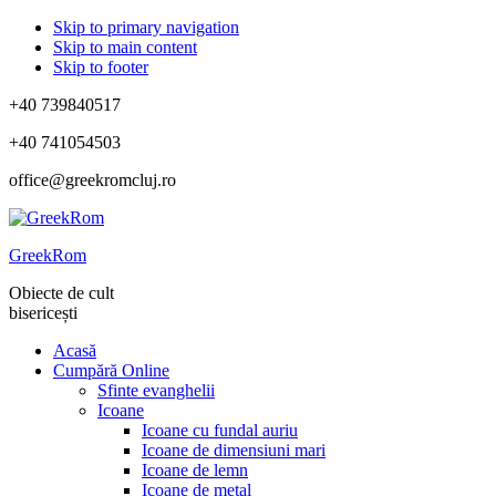
Skip to primary navigation
Skip to main content
Skip to footer
+40 739840517
+40 741054503
office@greekromcluj.ro
GreekRom
Obiecte de cult
bisericești
Acasă
Cumpără Online
Sfinte evanghelii
Icoane
Icoane cu fundal auriu
Icoane de dimensiuni mari
Icoane de lemn
Icoane de metal