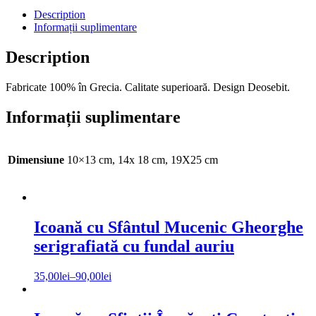
Gherontissa
Description
Sporul
Informații suplimentare
Casei
serigrafiată
Description
cu
fundal
Fabricate 100% în Grecia. Calitate superioară. Design Deosebit.
auriu
și
ramă
Informații suplimentare
din
lemn
quantity
Dimensiune
10×13 cm, 14x 18 cm, 19X25 cm
Icoană cu Sfântul Mucenic Gheorghe
serigrafiată cu fundal auriu
35,00
lei
–
90,00
lei