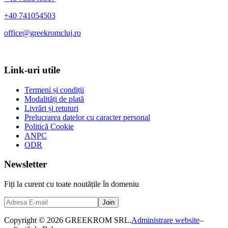
+40 741054503
office@greekromcluj.ro
Link-uri utile
Termeni și condiții
Modalități de plată
Livrări și retuturi
Prelucrarea datelor cu caracter personal
Politică Cookie
ANPC
ODR
Newsletter
Fiți la curent cu toate noutățile în domeniu
Copyright © 2026 GREEKROM SRL.
Administrare website
–