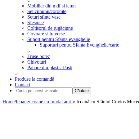
Mobilier din mdf si lemn
Set cununii/coronite
Seturi sfinte vase
Sfesnice
Colțișorul de rugăciune
Covoare si traverse
Suport pentru Sfanta evanghelie
Suporturi pentru Sfanta Evenghelie/carte
Truse botez
Chivoturi
Pahare din plastic Pasti
Produse la comandă
Contact
Cauta
pe
acest
Home
/
Icoane
/
Icoane cu fundal auriu
/ Icoană cu Sfântul Cuvios Mucen
website