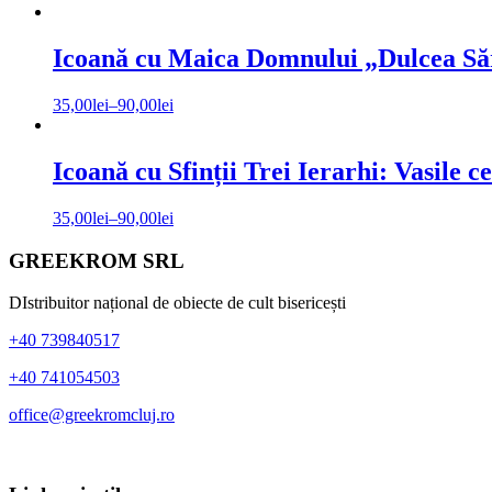
Icoană cu Maica Domnului „Dulcea Săru
35,00
lei
–
90,00
lei
Icoană cu Sfinții Trei Ierarhi: Vasile 
35,00
lei
–
90,00
lei
Bara
Footer
GREEKROM SRL
principală
DIstribuitor național de obiecte de cult bisericești
+40 739840517
+40 741054503
office@greekromcluj.ro