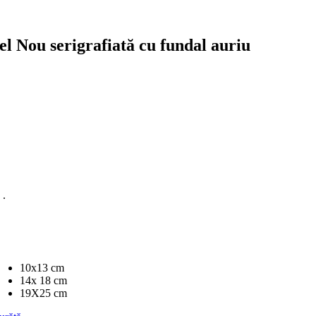
l Nou serigrafiată cu fundal auriu
 .
10x13 cm
14x 18 cm
19X25 cm