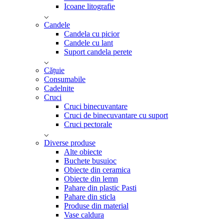
Icoane litografie
Candele
Candela cu picior
Candele cu lant
Suport candela perete
Cățuie
Consumabile
Cadelnite
Cruci
Cruci binecuvantare
Cruci de binecuvantare cu suport
Cruci pectorale
Diverse produse
Alte obiecte
Buchete busuioc
Obiecte din ceramica
Obiecte din lemn
Pahare din plastic Pasti
Pahare din sticla
Produse din material
Vase caldura