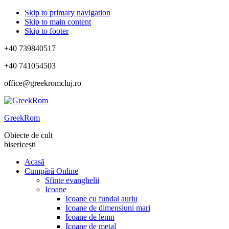
Skip to primary navigation
Skip to main content
Skip to footer
+40 739840517
+40 741054503
office@greekromcluj.ro
GreekRom
Obiecte de cult
bisericești
Acasă
Cumpără Online
Sfinte evanghelii
Icoane
Icoane cu fundal auriu
Icoane de dimensiuni mari
Icoane de lemn
Icoane de metal