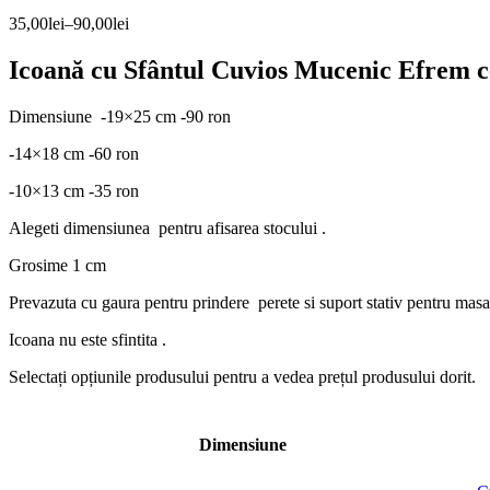
35,00
lei
–
90,00
lei
Icoană cu Sfântul Cuvios Mucenic Efrem ce
Dimensiune -19×25 cm -90 ron
-14×18 cm -60 ron
-10×13 cm -35 ron
Alegeti dimensiunea pentru afisarea stocului .
Grosime 1 cm
Prevazuta cu gaura pentru prindere perete si suport stativ pentru masa
Icoana nu este sfintita .
Dimensiune