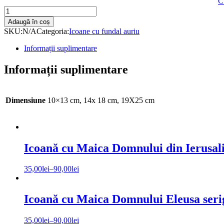
C
Icoană
cu
Adaugă în coș
Sfântul
SKU:
N/A
Categoria:
Icoane cu fundal auriu
Cuvios
Mucenic
Informații suplimentare
Efrem
cel
Informații suplimentare
Nou
serigrafiată
cu
fundal
Dimensiune
10×13 cm, 14x 18 cm, 19X25 cm
auriu
quantity
Icoană cu Maica Domnului din Ierusali
35,00
lei
–
90,00
lei
Icoană cu Maica Domnului Eleusa serig
35,00
lei
–
90,00
lei