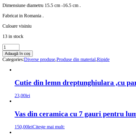
Dimensiune diametru 15.5 cm -16.5 cm .
Fabricat in Romania .
Culoare visiniu
13 in stock
Ripidă
brodată
Adaugă în coș
pentru
Categories:
Diverse produse
,
Produse din material
,
Ripide
acoperirea
Sfântul
Potir
,dantela
Cutie din lemn dreptunghiulara ,cu par
si
spic
23,00
lei
culoare
galbena
,15.5
cm
Vas din ceramica cu 7 gauri pentru lu
quantity
150,00
lei
Citește mai mult: