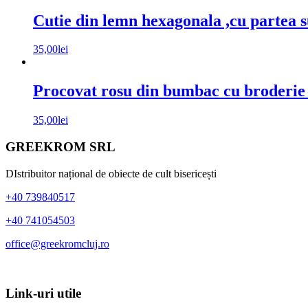
Cutie din lemn hexagonala ,cu partea su
35,00
lei
Procovat rosu din bumbac cu broderie s
35,00
lei
Bara
Footer
GREEKROM SRL
principală
DIstribuitor național de obiecte de cult bisericești
+40 739840517
+40 741054503
office@greekromcluj.ro
Link-uri utile