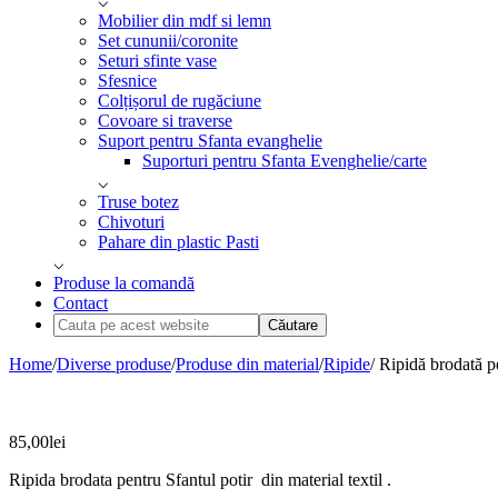
Mobilier din mdf si lemn
Set cununii/coronite
Seturi sfinte vase
Sfesnice
Colțișorul de rugăciune
Covoare si traverse
Suport pentru Sfanta evanghelie
Suporturi pentru Sfanta Evenghelie/carte
Truse botez
Chivoturi
Pahare din plastic Pasti
Produse la comandă
Contact
Cauta
pe
acest
Home
/
Diverse produse
/
Produse din material
/
Ripide
/ Ripidă brodată p
website
85,00
lei
Ripida brodata pentru Sfantul potir din material textil .