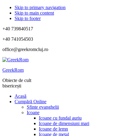
Skip to primary navigation
Skip to main content
Skip to footer
+40 739840517
+40 741054503
office@greekromcluj.ro
GreekRom
Obiecte de cult
bisericești
Acasă
Cumpără Online
Sfinte evanghelii
Icoane
Icoane cu fundal auriu
Icoane de dimensiuni mari
Icoane de lemn
Icoane de metal