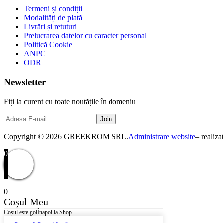
Termeni și condiții
Modalități de plată
Livrări și retuturi
Prelucrarea datelor cu caracter personal
Politică Cookie
ANPC
ODR
Newsletter
Fiți la curent cu toate noutățile în domeniu
Copyright © 2026 GREEKROM SRL.
Administrare website
– realiz
0
0
Coșul Meu
Coșul este gol
Înapoi la Shop