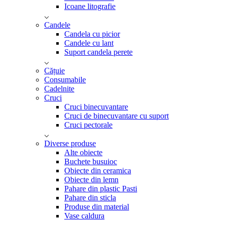
Icoane litografie
Candele
Candela cu picior
Candele cu lant
Suport candela perete
Cățuie
Consumabile
Cadelnite
Cruci
Cruci binecuvantare
Cruci de binecuvantare cu suport
Cruci pectorale
Diverse produse
Alte obiecte
Buchete busuioc
Obiecte din ceramica
Obiecte din lemn
Pahare din plastic Pasti
Pahare din sticla
Produse din material
Vase caldura