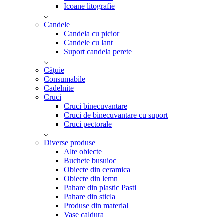
Icoane litografie
Candele
Candela cu picior
Candele cu lant
Suport candela perete
Cățuie
Consumabile
Cadelnite
Cruci
Cruci binecuvantare
Cruci de binecuvantare cu suport
Cruci pectorale
Diverse produse
Alte obiecte
Buchete busuioc
Obiecte din ceramica
Obiecte din lemn
Pahare din plastic Pasti
Pahare din sticla
Produse din material
Vase caldura