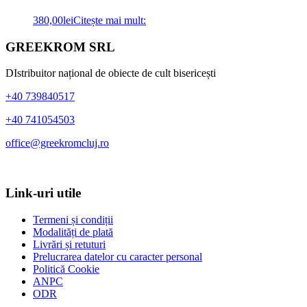
380,00
lei
Citește mai mult:
Bara
Footer
GREEKROM SRL
principală
DIstribuitor național de obiecte de cult bisericești
+40 739840517
+40 741054503
office@greekromcluj.ro
Link-uri utile
Termeni și condiții
Modalități de plată
Livrări și retuturi
Prelucrarea datelor cu caracter personal
Politică Cookie
ANPC
ODR