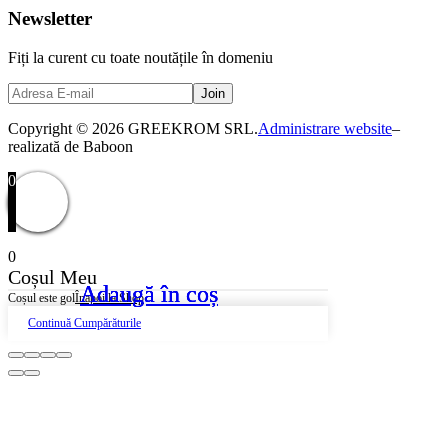
Newsletter
Fiți la curent cu toate noutățile în domeniu
Copyright © 2026 GREEKROM SRL.
Administrare website
–
realizată de Baboon
0
0
Coșul Meu
Adaugă în coș
Adaugă în coș
Adaugă în coș
Coșul este gol
Înapoi la Shop
Continuă Cumpărăturile