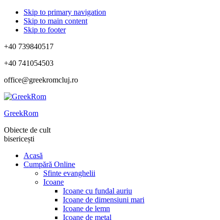
Skip to primary navigation
Skip to main content
Skip to footer
+40 739840517
+40 741054503
office@greekromcluj.ro
GreekRom
Obiecte de cult
bisericești
Acasă
Cumpără Online
Sfinte evanghelii
Icoane
Icoane cu fundal auriu
Icoane de dimensiuni mari
Icoane de lemn
Icoane de metal