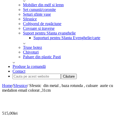
Mobilier din mdf si lemn
Set cununii/coronite
Seturi sfinte vase
Sfesnice
Colțișorul de rugăciune
Covoare si traverse
Suport pentru Sfanta evanghelie
Suporturi pentru Sfanta Evenghelie/carte
Truse botez
Chivoturi
Pahare din plastic Pasti
Produse la comandă
Contact
Cauta
pe
acest
Home
/
Sfesnice
/ Sfesnic din metal , baza rotunda , culoare aurie cu
website
medalion email colorat ,31cm
515,00
lei